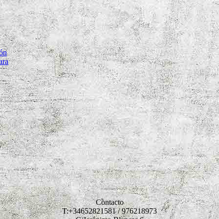
tón
ara
Contacto
T:+34652821581 / 976218973