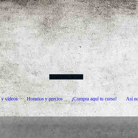
Academia de arte
s y vídeos
Horarios y precios
¡Compra aquí tu curso!
Así n