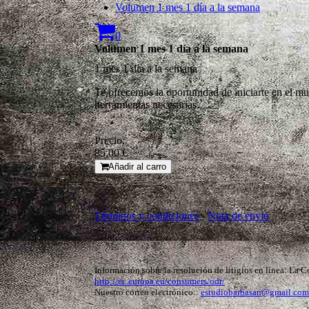
Volumen 1 mes 1 día a la semana
0
Volumen 1 mes 1 día a la semana
1 mes 1 día a la semana
Te ofrecemos la oportunidad de iniciarte en el mu
herramientas necesarias.
Precio:
85,00 €
Añadir al carro
Términos y condiciones
-
Nota de envio
Información sobre la resolución de litigios en línea: La C
http://ec.europa.eu/consumers/odr/
Nuestro correo electrónico::
estudiobarbasan@gmail.com