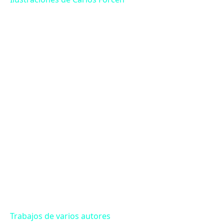
Carlos Forcén
Carlos Forcén
Carlos Forcén
Carlos Forcén
Carlos Forcén
Carlos Forcén
Carlos Forcén
Carlos Forcén
Trabajos de varios autores